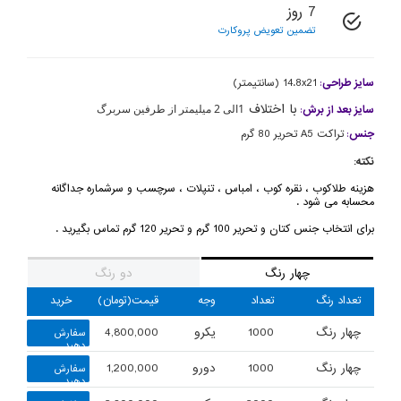
7 روز
تضمین تعویض پروکارت
سایز طراحی
:
14.8x21 (سانتیمتر)
با اختلاف
1الی 2 میلیمتر از طرفین سربرگ
سایز بعد از برش
:
جنس
:
تراکت A5 تحریر 80 گرم
نکته:
هزینه طلاکوب ، نقره کوب ، امباس ، تنپلات ، سرچسب و سرشماره جداگانه
محسابه می شود .
برای انتخاب جنس کتان و تحریر 100 گرم و تحریر 120 گرم تماس بگیرید .
چهار رنگ
دو رنگ
تعداد رنگ
تعداد
وجه
قیمت(تومان)
خرید
چهار رنگ
1000
یکرو
4,800,000
سفارش
دهید
چهار رنگ
1000
دورو
1,200,000
سفارش
دهید