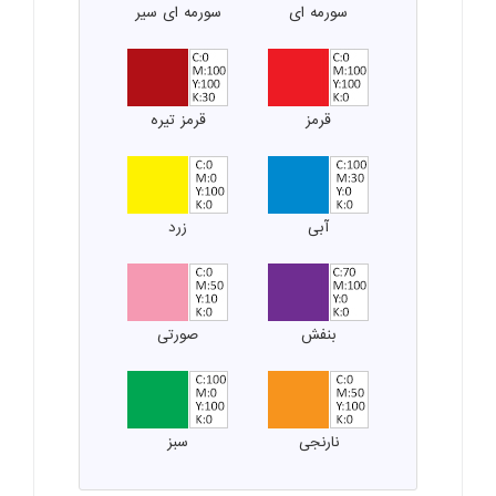
سورمه ای
سورمه ای سیر
قرمز
قرمز تیره
آبی
زرد
بنفش
صورتی
نارنجی
سبز