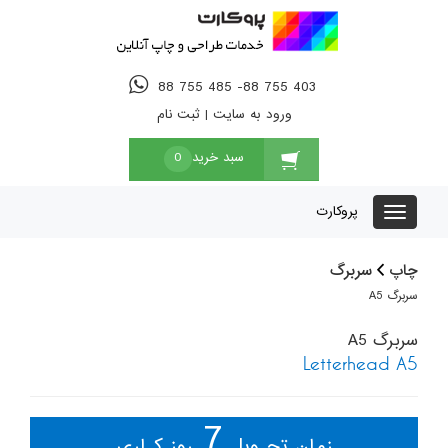
88 755 485 -88 755 403
ورود به سایت
|
ثبت نام
سبد خرید
0
پروکارت
چاپ
سربرگ
سربرگ A5
سربرگ A5
Letterhead A5
7
زمان تحـویل
روز کـاری